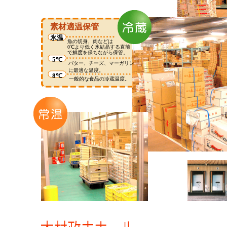
素材適温保管
氷温
魚の切身、肉などは
0℃より低く氷結晶する直前
で鮮度を保ちながら保管。
5℃
バター、チーズ、マーガリン
に最適な温度。
8℃
一般的な食品の冷蔵温度。