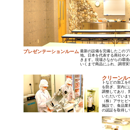
最新の設備を完備したこのプ
プレゼンテーションルーム
地。日本を代表する商社やメ
きます。現場さながらの環境
いくまで商品にふれ、調理実
クリーンル
ハムのス
トなどの加工を
を防ぎ、室内に
調整してあり、
いただいていま
（株）アサヒビ
施設で、食品業
の認証を取得し