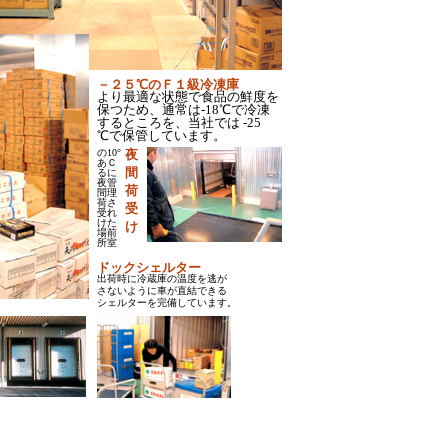
－２５℃のＦ１級冷凍庫
より最適な状態で食品の鮮度
を
保つため、通常は-18℃で冷凍
するところを、当社では -25
℃で保管しています。
の10°
夜
あＣ
間
るに
夜管
荷
間理
荷さ
受
受れ
けた
け
場前
所室
ドックシェルター
出荷時に冷蔵庫の温度を逃が
さないように車が直結できる
シェルターを完備しています。