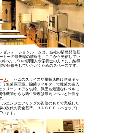
レゼンテーションルームは、当社の情報発信基
ーカーの最先端の情報を、ここから発信してい
の中で、プロの調理人や栄養士の方々に、納得
習や研修をしていただくためのスペースです。
ーム
ライスや量販店向け惣菜キッ
行う無菌調理室。除菌フィルターで雑菌の進入
はクリーンエアを供給、気圧も最適なレベルに
関係機関からも衛生管理は最高レベルと評価を
す。
ールエンジニアリングの監修のもとで完成した
界の次代の安全基準、ＨＡＣＣＰ（ハセップ）
ています。