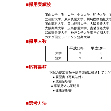
■採用実績校
岡山大学、香川大学、中央大学、明治大学、東
立命館大学、東京農業大学、川崎医療福祉大学
岡山商科大学、岡山理科大学、大阪産業大学、
大阪商業大学、広島修道大学、吉備国際大学、
武蔵野音楽大学、神戸女子大学瀬戸短期大学、
カナダ国立ライアソン短期大学
■採用人数
平成
18年
平成
19年
大学
３
０
短大
２
４
■応募書類
下記の提出書類を総務部宛に郵送してくだ
● 履歴書（写真貼付）
● 成績証明書
● 卒業見込み証明書
● 健康診断書
■選考方法