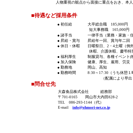
人物重視の観点から面接に重点をおき、本人
■待遇など採用条件
● 初任給 大卒総合職
185,000円
短大事務職
165,000円
● 諸手当 一律手当（
業務
・家族・
● 昇給・賞与 昇給年一回、賞与年二回
● 休日・休暇 日曜祭日、
2・4土曜（
例
休暇、介護休暇、慶弔特別
● 福利厚生 制服貸与、各種イベント(
● 加入保険 健康、厚生、雇用、労災
● 勤務地 岡山、高知
● 勤務時間
8:30～17:30
（
うち
休憩１
（配属により早出
■問合せ先
大森食品株式会社 総務部
〒701-0165 岡山市大内田828-2
TEL 086-293-1144（代）
E-mail
info@ohmori-net.co.jp